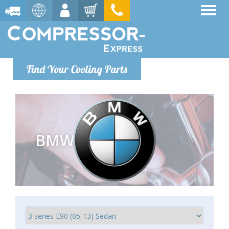
Find Your Cooling Parts
BMW