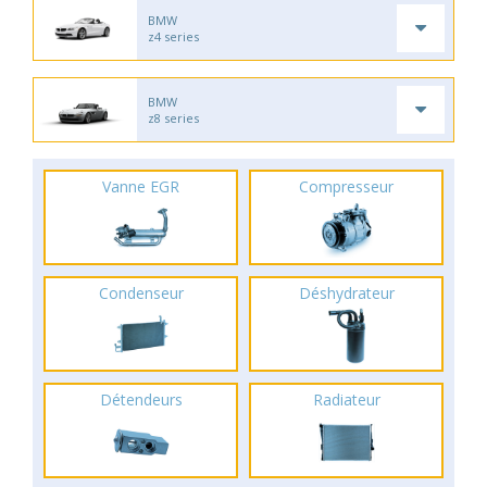
BMW
z4 series
BMW
z8 series
Vanne EGR
Compresseur
Condenseur
Déshydrateur
Détendeurs
Radiateur