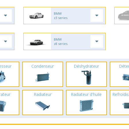
BMW
z3 series
BMW
z8 series
esseur
Condenseur
Déshydrateur
Déte
rateur
Radiateur
Radiateur d'huile
Refroidis