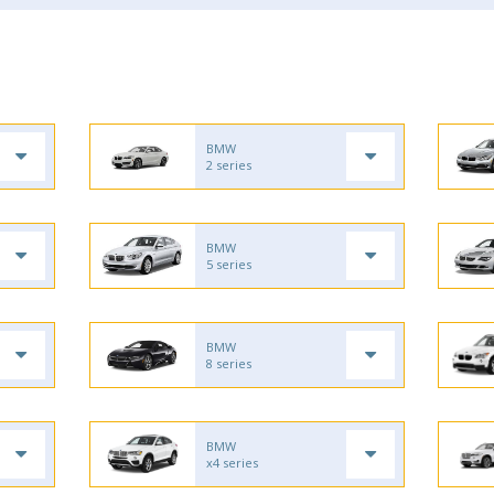
BMW
2 series
BMW
5 series
BMW
8 series
BMW
x4 series