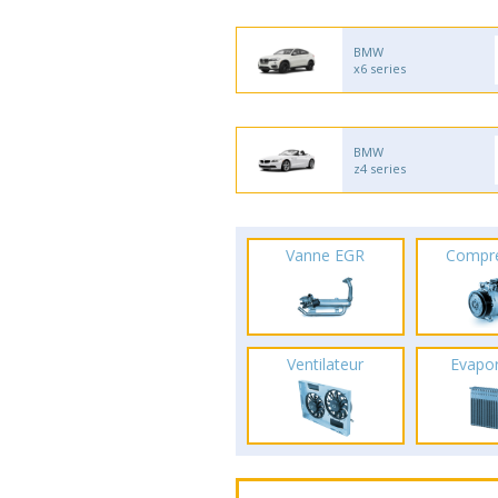
BMW
x6 series
BMW
z4 series
Vanne EGR
Compr
Ventilateur
Evapo