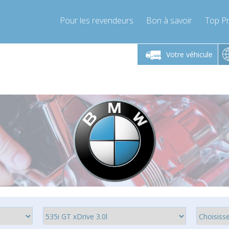
Pour les revendeurs
Bon à savoir
Top Pr
-Vendredi 9h-17h
Lundi-Vendredi 9h-17h
Lundi-
Votre véhicule
mpressor-express.fr
info@compressor-express.fr
info@comp