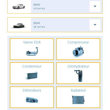
BMW
z4 series
BMW
z8 series
Vanne EGR
Compresseur
Condenseur
Déshydrateur
Détendeurs
Radiateur