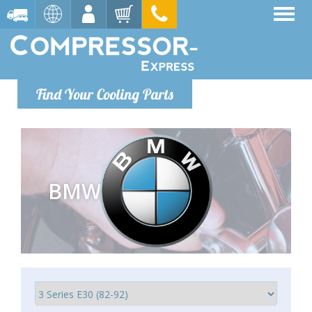
Find Your Cooling Parts
BMW