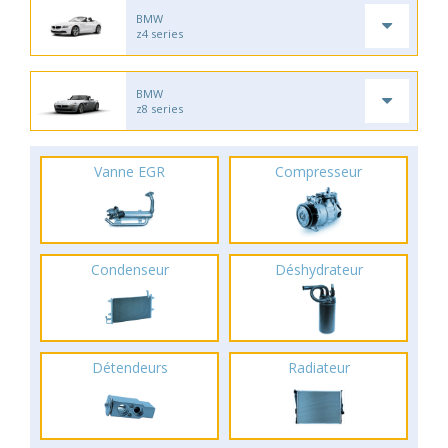
BMW
z4 series
BMW
z8 series
Vanne EGR
Compresseur
Condenseur
Déshydrateur
Détendeurs
Radiateur