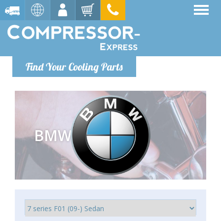
Find Your Cooling Parts
BMW