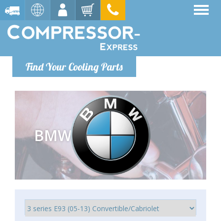
Find Your Cooling Parts
BMW