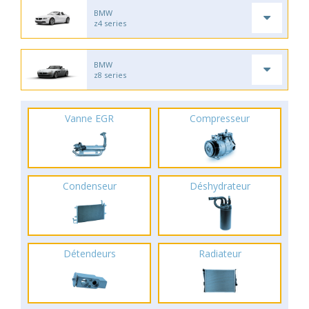
BMW
z4 series
BMW
z8 series
Vanne EGR
Compresseur
Condenseur
Déshydrateur
Détendeurs
Radiateur