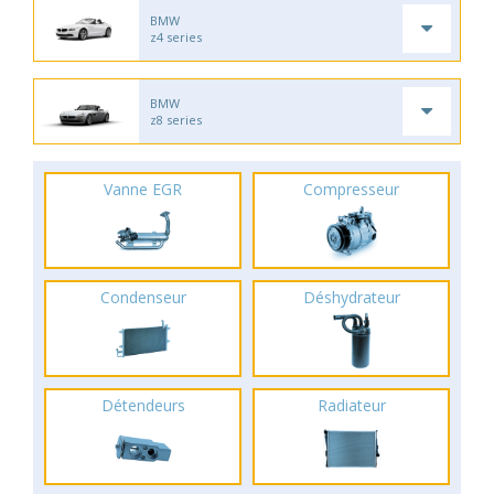
BMW
z4 series
BMW
z8 series
Vanne EGR
Compresseur
Condenseur
Déshydrateur
Détendeurs
Radiateur