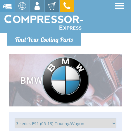
Find Your Cooling Parts
BMW