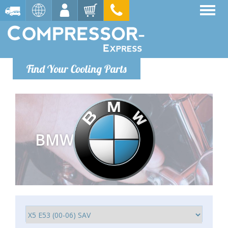
Find Your Cooling Parts
BMW