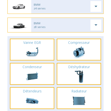
BMW
z4 series
BMW
z8 series
Vanne EGR
Compresseur
Condenseur
Déshydrateur
Détendeurs
Radiateur