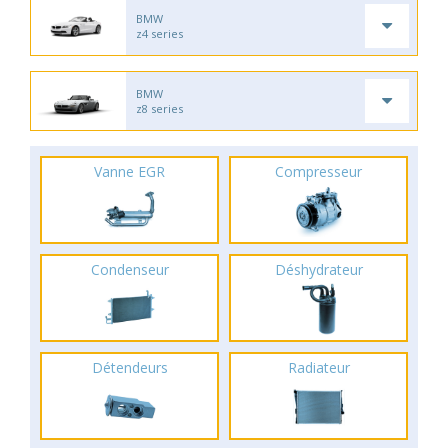
BMW
z4 series
BMW
z8 series
Vanne EGR
Compresseur
Condenseur
Déshydrateur
Détendeurs
Radiateur