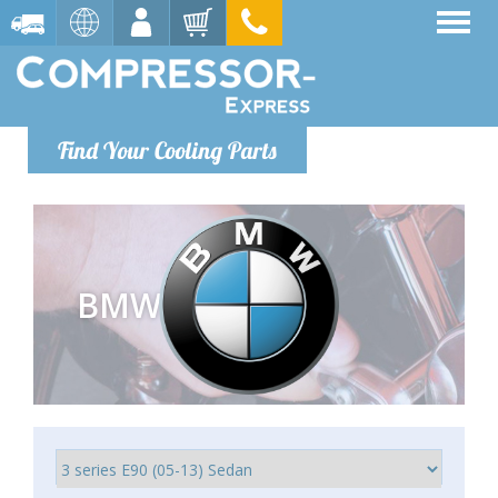
Find Your Cooling Parts
BMW