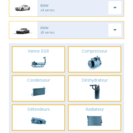
BMW
z4 series
BMW
z8 series
Vanne EGR
Compresseur
Condenseur
Déshydrateur
Détendeurs
Radiateur