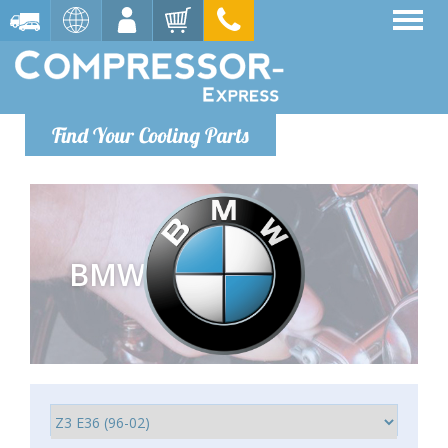
Find Your Cooling Parts
BMW