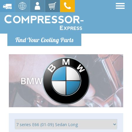
Find Your Cooling Parts
BMW