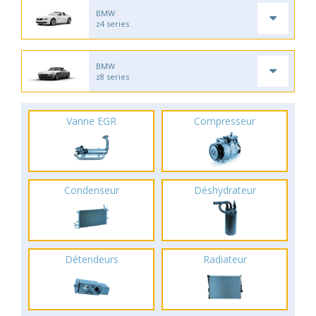
BMW
z4 series
BMW
z8 series
Vanne EGR
Compresseur
Condenseur
Déshydrateur
Détendeurs
Radiateur