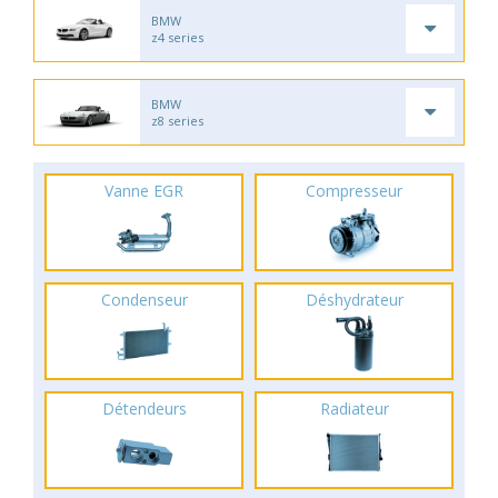
BMW
z4 series
BMW
z8 series
Vanne EGR
Compresseur
Condenseur
Déshydrateur
Détendeurs
Radiateur