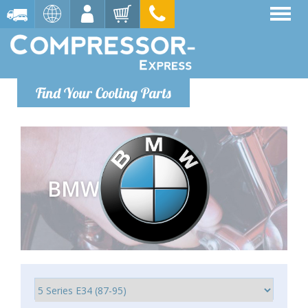
Find Your Cooling Parts
BMW