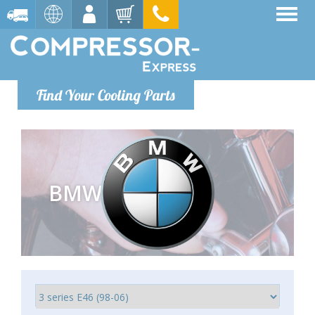
Find Your Cooling Parts
BMW