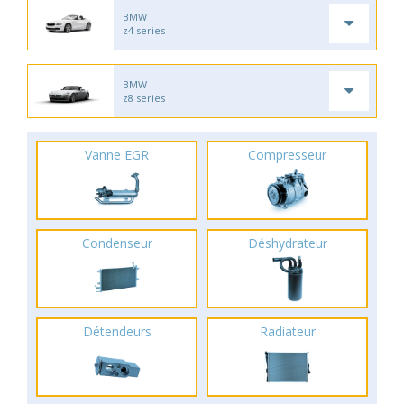
BMW
z4 series
BMW
z8 series
Vanne EGR
Compresseur
Condenseur
Déshydrateur
Détendeurs
Radiateur