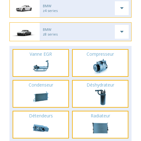
BMW
z4 series
BMW
z8 series
Vanne EGR
Compresseur
Condenseur
Déshydrateur
Détendeurs
Radiateur