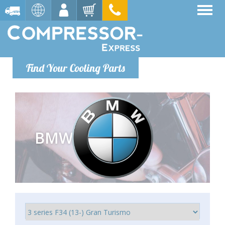
Find Your Cooling Parts
BMW