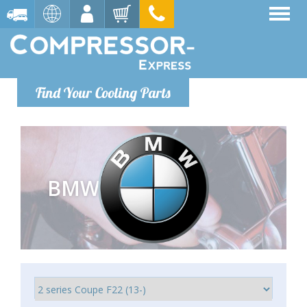
Find Your Cooling Parts
BMW