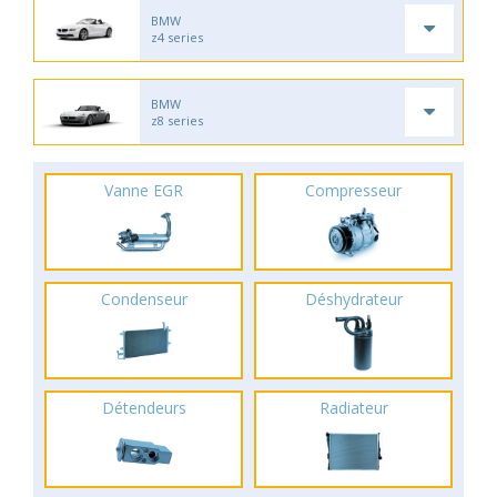
BMW
z4 series
BMW
z8 series
Vanne EGR
Compresseur
Condenseur
Déshydrateur
Détendeurs
Radiateur