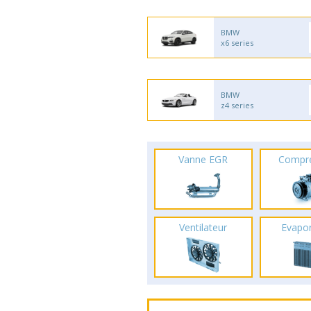
BMW
x6 series
BMW
z4 series
Vanne EGR
Compr
Ventilateur
Evapo