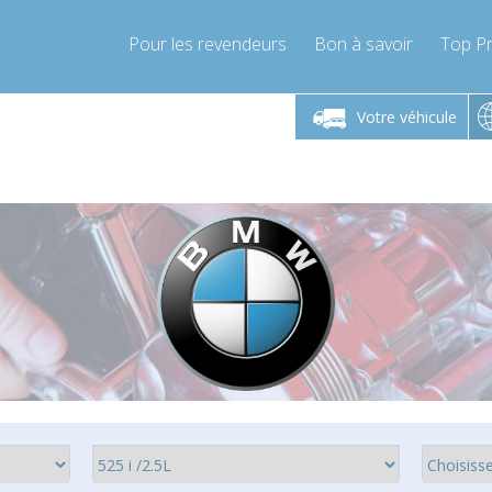
Pour les revendeurs
Bon à savoir
Top Pr
-Vendredi 9h-17h
Lundi-Vendredi 9h-17h
Votre véhicule
mpressor-express.fr
info@compressor-express.fr