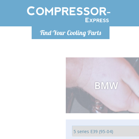
Lundi-Vendredi 9h-17h
Lundi
Find Your Cooling Parts
info@compressor-express.fr
info@co
BMW