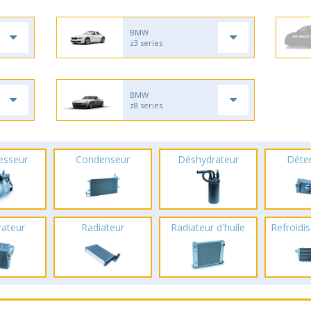
BMW
z3 series
BMW
z8 series
esseur
Condenseur
Déshydrateur
Déte
rateur
Radiateur
Radiateur d'huile
Refroidis