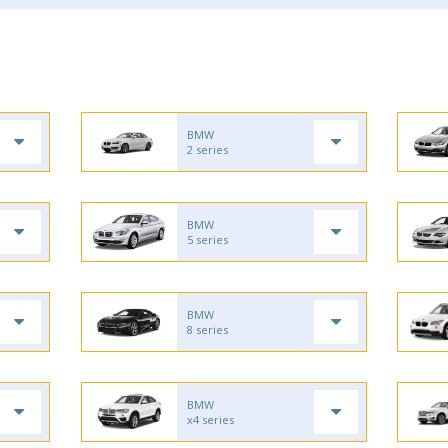
BMW
2 series
BMW
5 series
BMW
8 series
BMW
x4 series