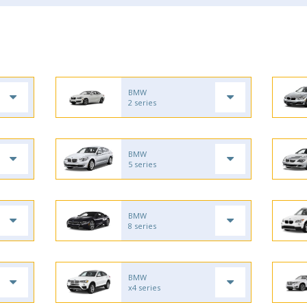
BMW
2 series
BMW
5 series
BMW
8 series
BMW
x4 series