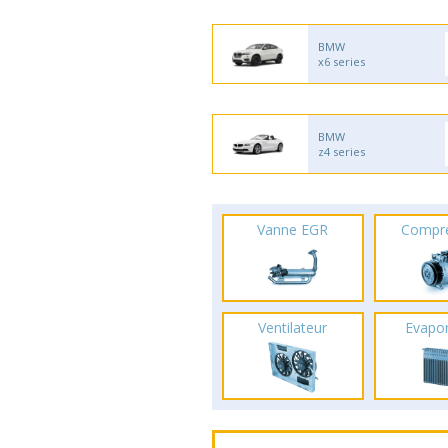
BMW
x6 series
BMW
z4 series
Vanne EGR
Compr
Ventilateur
Evapo