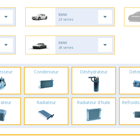
BMW
z3 series
BMW
z8 series
esseur
Condenseur
Déshydrateur
Déte
rateur
Radiateur
Radiateur d'huile
Refroidis