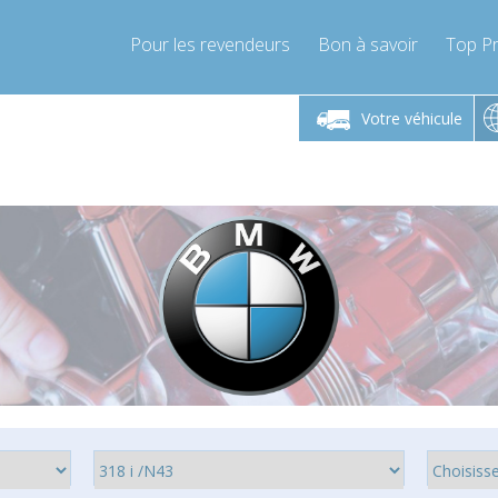
Pour les revendeurs
Bon à savoir
Top Pr
-Vendredi 9h-17h
Lundi-Vendredi 9h-17h
Lundi-
Votre véhicule
mpressor-express.fr
info@compressor-express.fr
info@comp