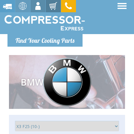
Find Your Cooling Parts
BMW