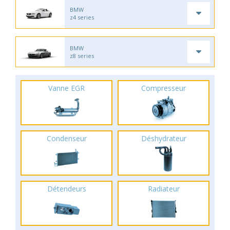
BMW
z4 series
BMW
z8 series
Vanne EGR
Compresseur
Condenseur
Déshydrateur
Détendeurs
Radiateur