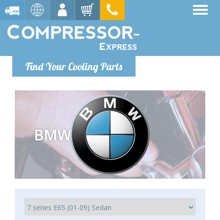
Find Your Cooling Parts
BMW