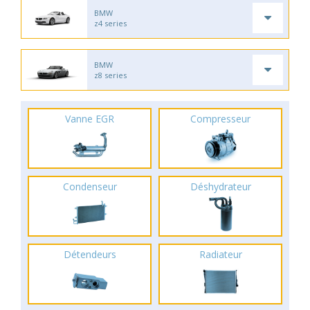
BMW
z4 series
BMW
z8 series
Vanne EGR
Compresseur
Condenseur
Déshydrateur
Détendeurs
Radiateur