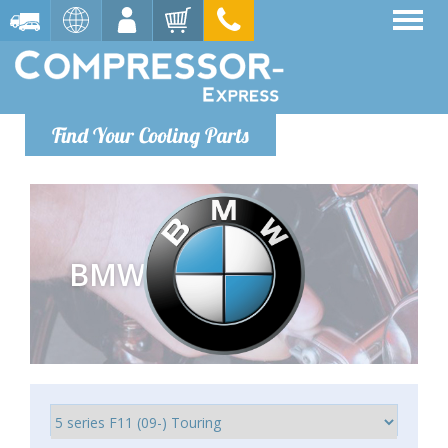
Find Your Cooling Parts
BMW