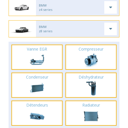
BMW
z4 series
BMW
z8 series
Vanne EGR
Compresseur
Condenseur
Déshydrateur
Détendeurs
Radiateur