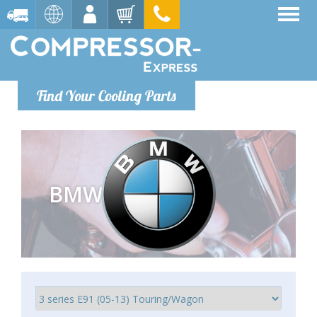
Find Your Cooling Parts
BMW