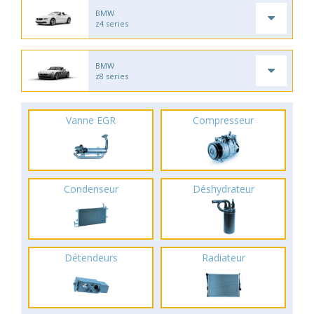
BMW
z4 series
BMW
z8 series
Vanne EGR
Compresseur
Condenseur
Déshydrateur
Détendeurs
Radiateur