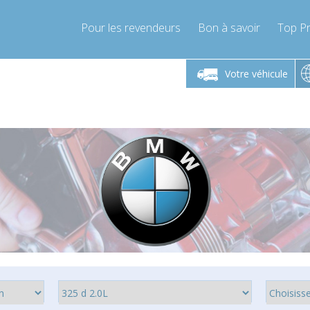
Pour les revendeurs
Bon à savoir
Top Pr
-Vendredi 9h-17h
Lundi-Vendredi 9h-17h
Lundi-
Votre véhicule
mpressor-express.fr
info@compressor-express.fr
info@comp