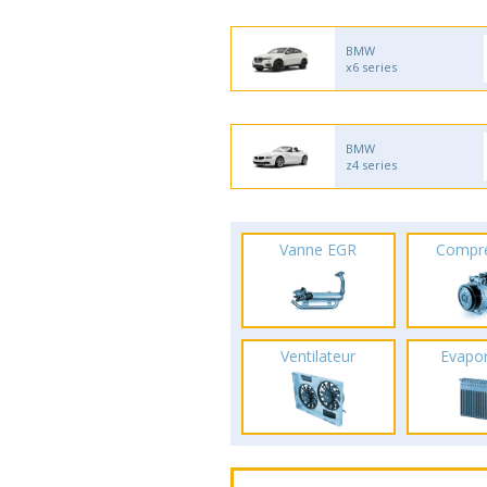
BMW
x6 series
BMW
z4 series
Vanne EGR
Compr
Ventilateur
Evapo