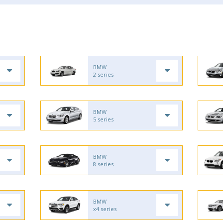
BMW
2 series
BMW
5 series
BMW
8 series
BMW
x4 series