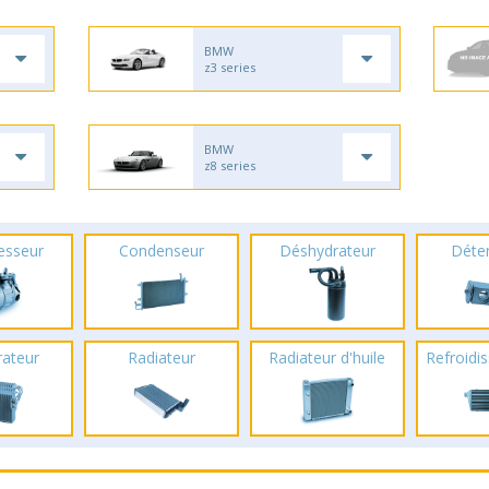
BMW
z3 series
BMW
z8 series
esseur
Condenseur
Déshydrateur
Déte
rateur
Radiateur
Radiateur d'huile
Refroidis