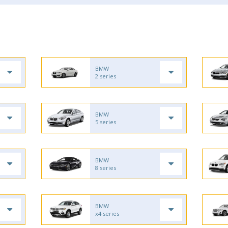
BMW
2 series
BMW
5 series
BMW
8 series
BMW
x4 series