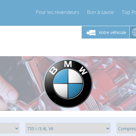
Pour les revendeurs
Bon à savoir
Top Pr
-Vendredi 9h-17h
Lundi-Vendredi 9h-17h
Votre véhicule
mpressor-express.fr
info@compressor-express.fr