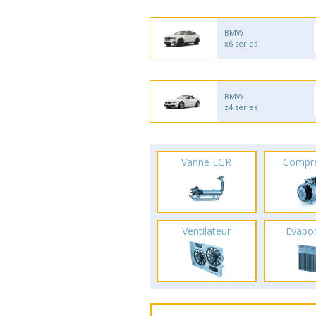
BMW
x6 series
BMW
z4 series
Vanne EGR
Compr
Ventilateur
Evapo