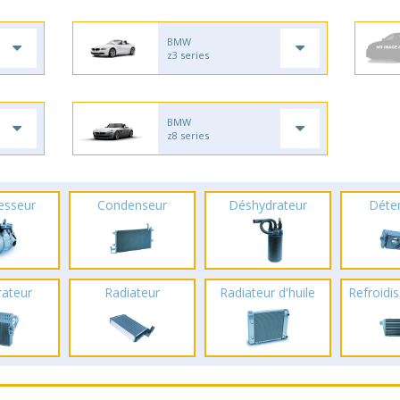
BMW
z3 series
BMW
z8 series
esseur
Condenseur
Déshydrateur
Déte
rateur
Radiateur
Radiateur d'huile
Refroidis