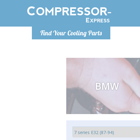
Lundi-Vendredi 9h-17h
Lundi
Find Your Cooling Parts
info@compressor-express.fr
info@co
BMW