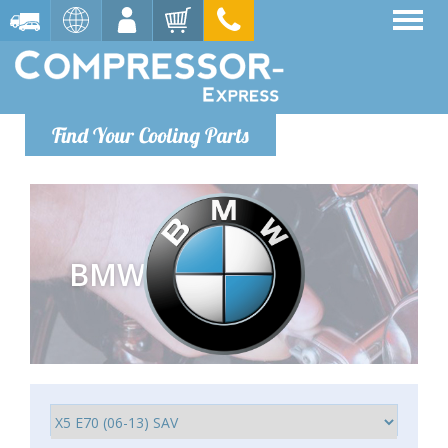
Find Your Cooling Parts
BMW