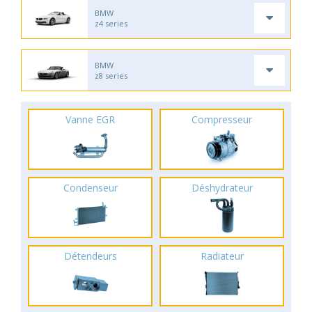
BMW
z4 series
BMW
z8 series
Vanne EGR
Compresseur
Condenseur
Déshydrateur
Détendeurs
Radiateur