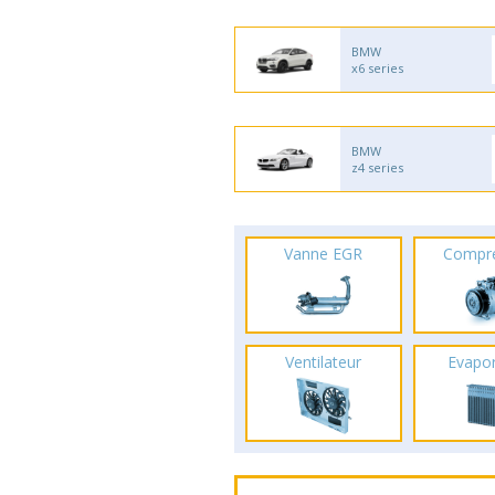
BMW
x6 series
BMW
z4 series
Vanne EGR
Compr
Ventilateur
Evapo