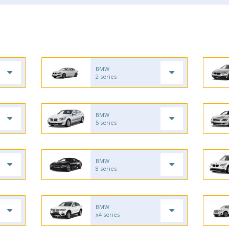
BMW
2 series
BMW
5 series
BMW
8 series
BMW
x4 series