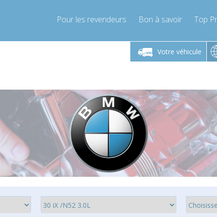
Pour les revendeurs
Bon à savoir
Top Pr
-Vendredi 9h-17h
Lundi-Vendredi 9h-17h
Lundi-
Votre véhicule
mpressor-express.fr
info@compressor-express.fr
info@comp