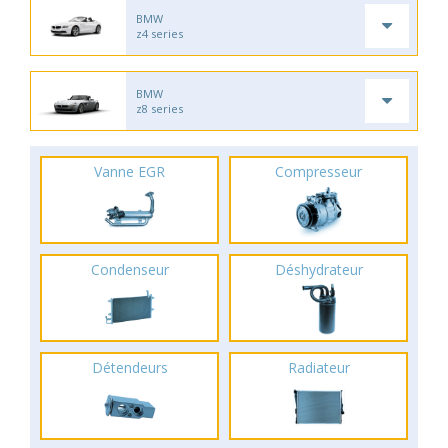
BMW
z4 series
BMW
z8 series
Vanne EGR
Compresseur
Condenseur
Déshydrateur
Détendeurs
Radiateur