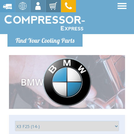
Find Your Cooling Parts
BMW