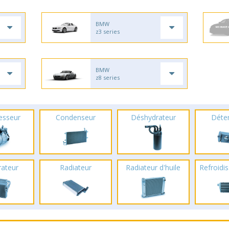
BMW
z3 series
BMW
z8 series
esseur
Condenseur
Déshydrateur
Déte
rateur
Radiateur
Radiateur d'huile
Refroidis