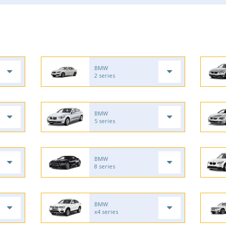
BMW
2 series
BMW
5 series
BMW
8 series
BMW
x4 series