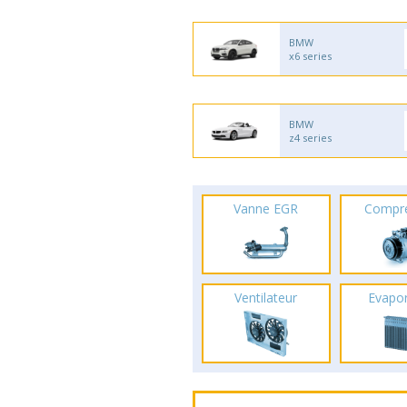
BMW
x6 series
BMW
z4 series
Vanne EGR
Compr
Ventilateur
Evapo