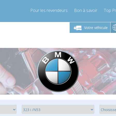
Pour les revendeurs
Bon à savoir
Top Pr
-Vendredi 9h-17h
Lundi-Vendredi 9h-17h
Lundi-
Votre véhicule
mpressor-express.fr
info@compressor-express.fr
info@comp