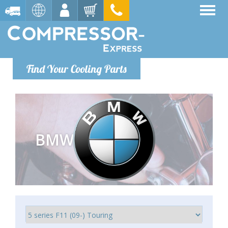
Find Your Cooling Parts
BMW