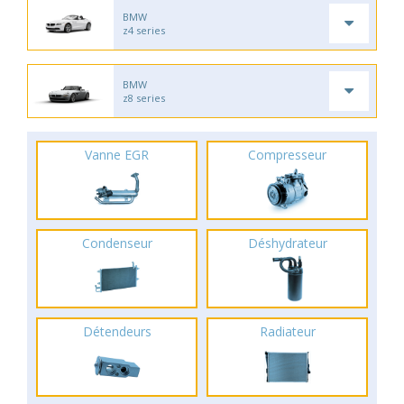
BMW
z4 series
BMW
z8 series
Vanne EGR
Compresseur
Condenseur
Déshydrateur
Détendeurs
Radiateur