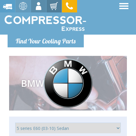
Find Your Cooling Parts
BMW