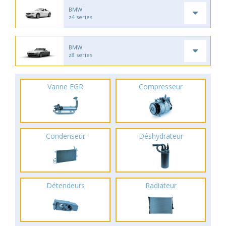
BMW
z4 series
BMW
z8 series
Vanne EGR
Compresseur
Condenseur
Déshydrateur
Détendeurs
Radiateur