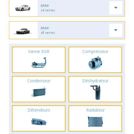
BMW
z4 series
BMW
z8 series
Vanne EGR
Compresseur
Condenseur
Déshydrateur
Détendeurs
Radiateur