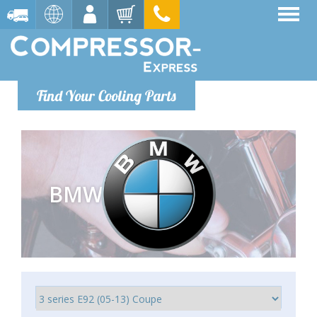
Find Your Cooling Parts
BMW