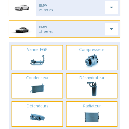
BMW
z4 series
BMW
z8 series
Vanne EGR
Compresseur
Condenseur
Déshydrateur
Détendeurs
Radiateur