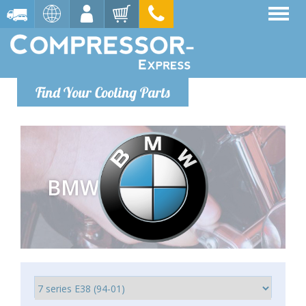
Find Your Cooling Parts
BMW