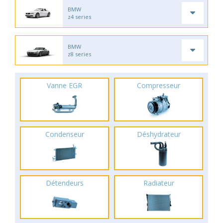
BMW
z4 series
BMW
z8 series
Vanne EGR
Compresseur
Condenseur
Déshydrateur
Détendeurs
Radiateur