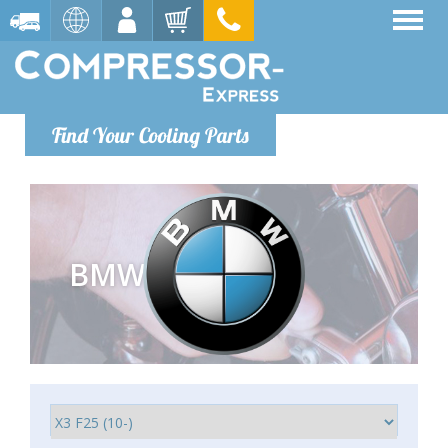
Find Your Cooling Parts
BMW