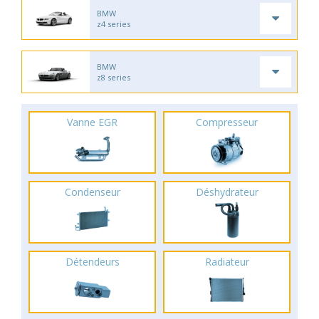
BMW
z4 series
BMW
z8 series
Vanne EGR
Compresseur
Condenseur
Déshydrateur
Détendeurs
Radiateur