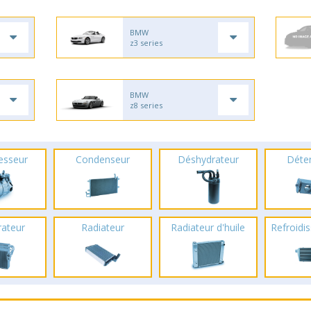
BMW
z3 series
BMW
z8 series
esseur
Condenseur
Déshydrateur
Déte
rateur
Radiateur
Radiateur d'huile
Refroidis