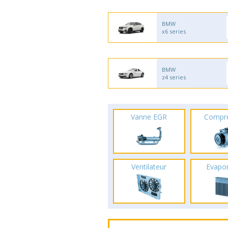
BMW
x6 series
BMW
z4 series
Vanne EGR
Compr
Ventilateur
Evapo