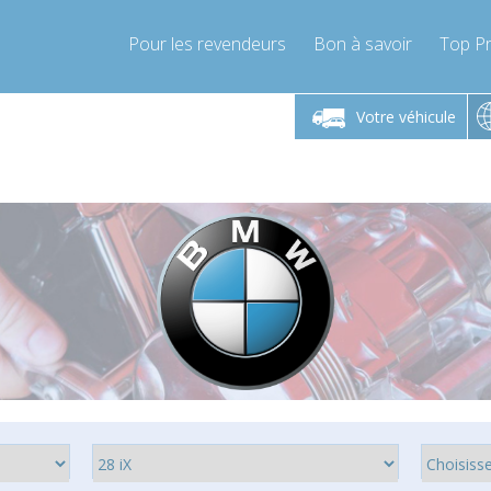
Pour les revendeurs
Bon à savoir
Top Pr
-Vendredi 9h-17h
Lundi-Vendredi 9h-17h
Lundi-
Votre véhicule
mpressor-express.fr
info@compressor-express.fr
info@comp