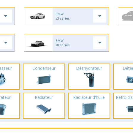
BMW
z3 series
BMW
z8 series
esseur
Condenseur
Déshydrateur
Déte
rateur
Radiateur
Radiateur d'huile
Refroidis