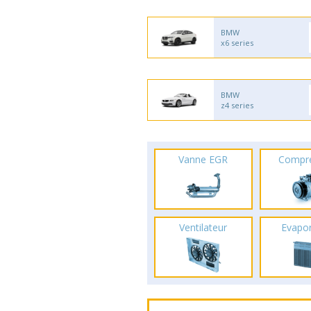
BMW
x6 series
BMW
z4 series
Vanne EGR
Compr
Ventilateur
Evapo