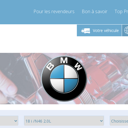
Pour les revendeurs
Bon à savoir
Top Pr
-Vendredi 9h-17h
Lundi-Vendredi 9h-17h
Votre véhicule
mpressor-express.fr
info@compressor-express.fr