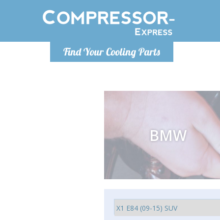
Lundi-Vendredi 9h-17h
Lundi
Find Your Cooling Parts
info@compressor-express.fr
info@co
BMW