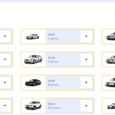
BMW
2 series
BMW
5 series
BMW
8 series
BMW
x4 series