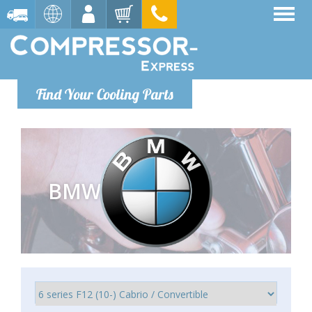
Find Your Cooling Parts
BMW