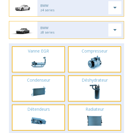
BMW
z4 series
BMW
z8 series
Vanne EGR
Compresseur
Condenseur
Déshydrateur
Détendeurs
Radiateur