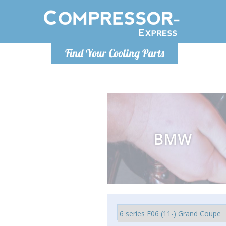
Lundi-Vendredi 9h-17h
Lundi
Find Your Cooling Parts
info@compressor-express.fr
info@co
BMW