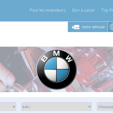
Pour les revendeurs
Bon à savoir
Top Pr
-Vendredi 9h-17h
Lundi-Vendredi 9h-17h
Votre véhicule
mpressor-express.fr
info@compressor-express.fr