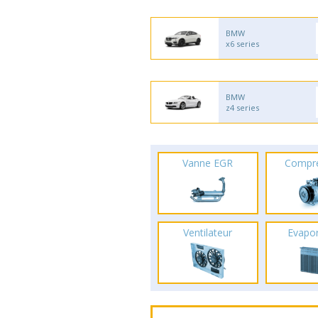
BMW
x6 series
BMW
z4 series
Vanne EGR
Compr
Ventilateur
Evapo