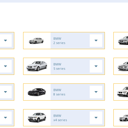
BMW
2 series
BMW
5 series
BMW
8 series
BMW
x4 series