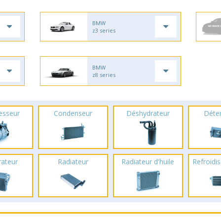
BMW
z3 series
BMW
z8 series
esseur
Condenseur
Déshydrateur
Déte
rateur
Radiateur
Radiateur d'huile
Refroidis