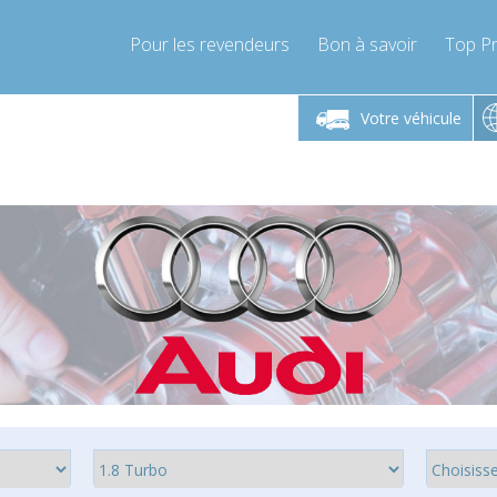
Pour les revendeurs
Bon à savoir
Top Pr
-Vendredi 9h-17h
Lundi-Vendredi 9h-17h
Lundi-
Votre véhicule
mpressor-express.fr
info@compressor-express.fr
info@comp