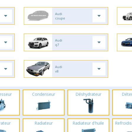
Audi
coupe
Audi
q7
Audi
v8
esseur
Condenseur
Déshydrateur
Déte
rateur
Radiateur
Radiateur d'huile
Refroidis