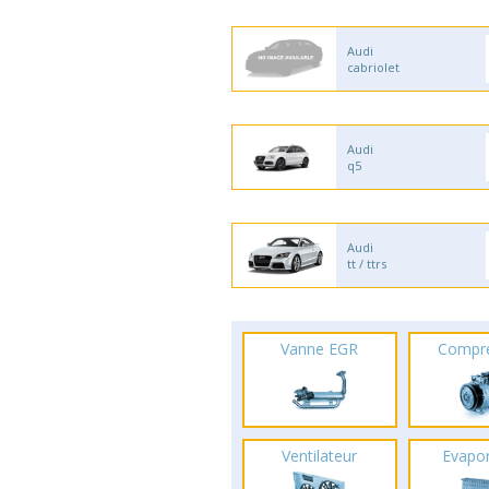
Audi
cabriolet
Audi
q5
Audi
tt / ttrs
Vanne EGR
Compr
Ventilateur
Evapo