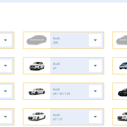
Audi
200
Audi
a1
Audi
a4 / s4 / rs4
Audi
a7 / s7