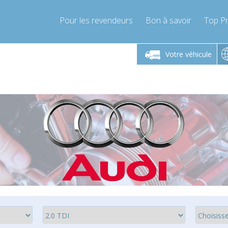
Pour les revendeurs
Bon à savoir
Top Pr
-Vendredi 9h-17h
Lundi-Vendredi 9h-17h
Lundi-
Votre véhicule
mpressor-express.fr
info@compressor-express.fr
info@comp