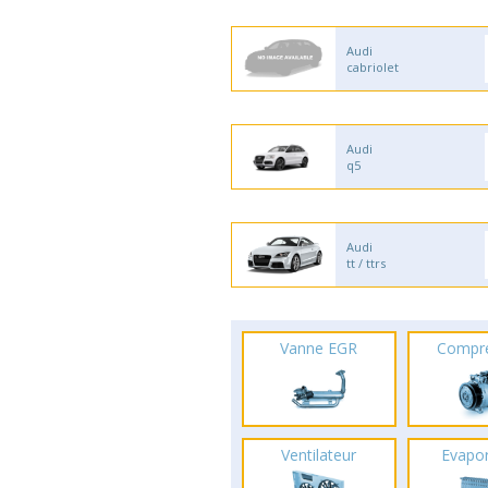
Audi
cabriolet
Audi
q5
Audi
tt / ttrs
Vanne EGR
Compr
Ventilateur
Evapo