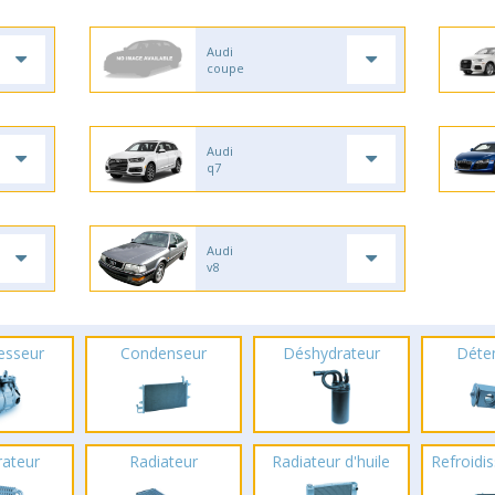
Audi
coupe
Audi
q7
Audi
v8
esseur
Condenseur
Déshydrateur
Déte
rateur
Radiateur
Radiateur d'huile
Refroidis