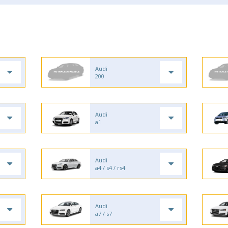
Audi
200
Audi
a1
Audi
a4 / s4 / rs4
Audi
a7 / s7