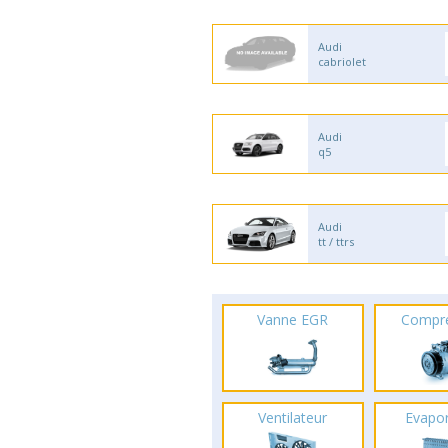
Audi
cabriolet
Audi
q5
Audi
tt / ttrs
Vanne EGR
Compr
Ventilateur
Evapo