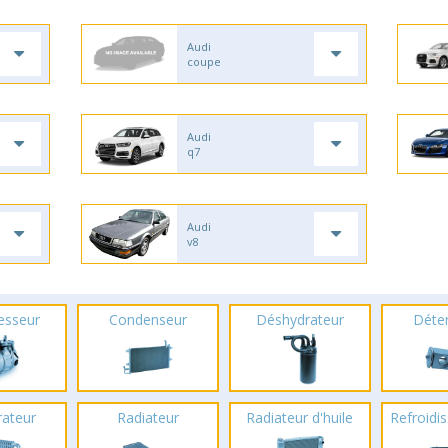
Audi
coupe
Audi
q7
Audi
v8
esseur
Condenseur
Déshydrateur
Déte
rateur
Radiateur
Radiateur d'huile
Refroidis