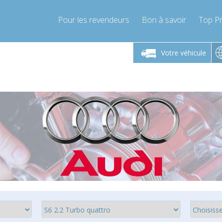
Pour les revendeurs
Bon à savoir
Top Pr
-Vendredi 9h-17h
Lundi-Vendredi 9h-17h
Lundi-
Votre véhicule
mpressor-express.fr
info@compressor-express.fr
info@comp