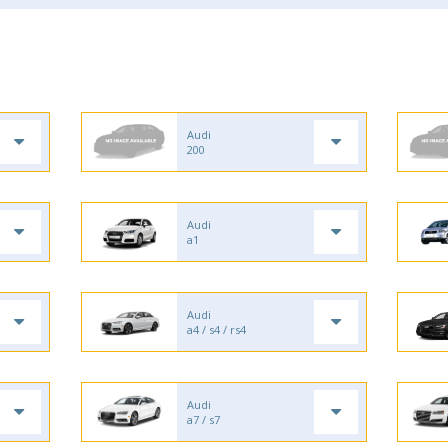
Audi
200
Audi
a1
Audi
a4 / s4 / rs4
Audi
a7 / s7