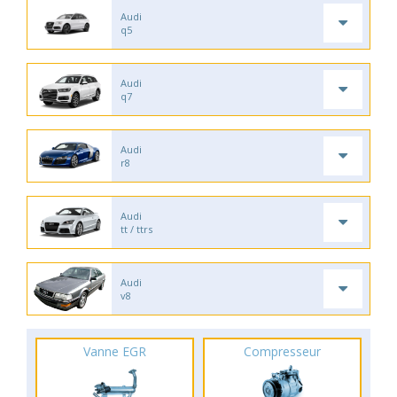
Audi
q5
Audi
q7
Audi
r8
Audi
tt / ttrs
Audi
v8
Vanne EGR
Compresseur