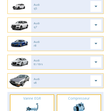
Audi
q5
Audi
q7
Audi
r8
Audi
tt / ttrs
Audi
v8
Vanne EGR
Compresseur