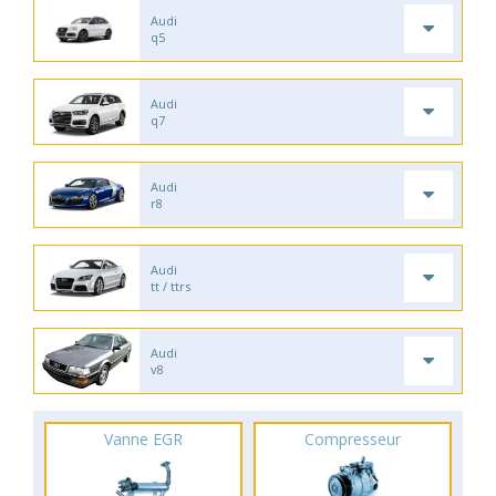
Audi
q5
Audi
q7
Audi
r8
Audi
tt / ttrs
Audi
v8
Vanne EGR
Compresseur