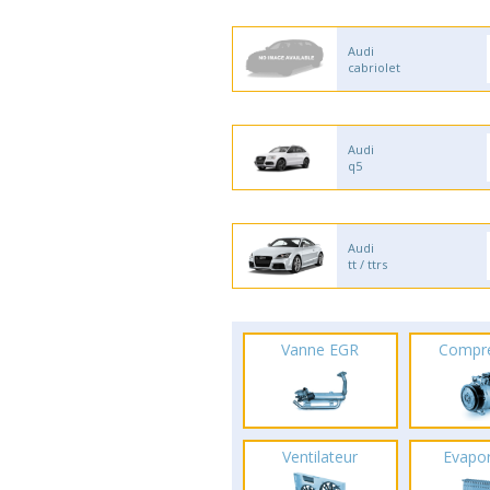
Audi
cabriolet
Audi
q5
Audi
tt / ttrs
Vanne EGR
Compr
Ventilateur
Evapo