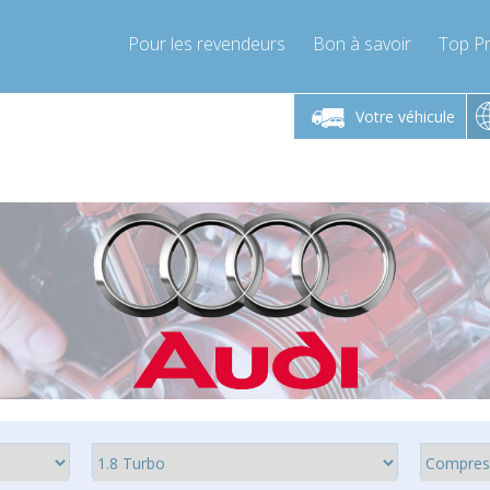
Pour les revendeurs
Bon à savoir
Top Pr
-Vendredi 9h-17h
Lundi-Vendredi 9h-17h
Lundi-
Votre véhicule
mpressor-express.fr
info@compressor-express.fr
info@comp