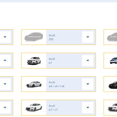
Audi
200
Audi
a1
Audi
a4 / s4 / rs4
Audi
a7 / s7