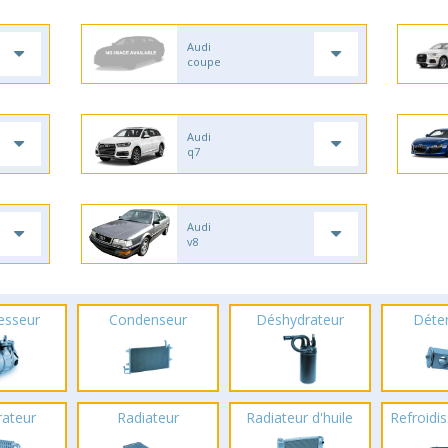
Audi
coupe
Audi
q7
Audi
v8
esseur
Condenseur
Déshydrateur
Déte
rateur
Radiateur
Radiateur d'huile
Refroidis