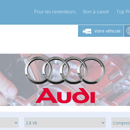
Pour les revendeurs
Bon à savoir
Top Pr
-Vendredi 9h-17h
Lundi-Vendredi 9h-17h
Lundi-
Votre véhicule
mpressor-express.fr
info@compressor-express.fr
info@comp