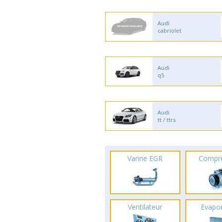
Audi
cabriolet
Audi
q5
Audi
tt / ttrs
Vanne EGR
Compr
Ventilateur
Evapo