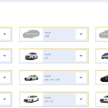
Audi
200
Audi
a1
Audi
a4 / s4 / rs4
Audi
a7 / s7