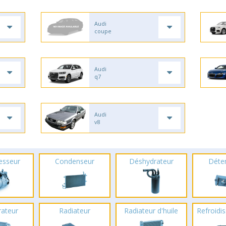
Audi
coupe
Audi
q7
Audi
v8
esseur
Condenseur
Déshydrateur
Déte
rateur
Radiateur
Radiateur d'huile
Refroidis