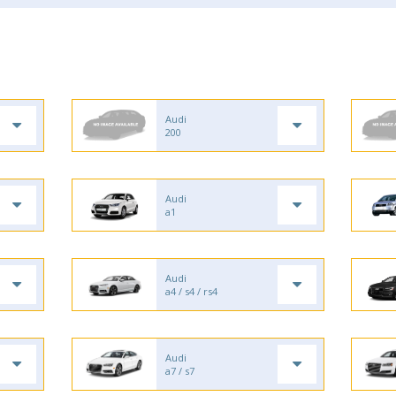
Audi
200
Audi
a1
Audi
a4 / s4 / rs4
Audi
a7 / s7