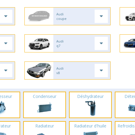
Audi
coupe
Audi
q7
Audi
v8
esseur
Condenseur
Déshydrateur
Déte
rateur
Radiateur
Radiateur d'huile
Refroidis