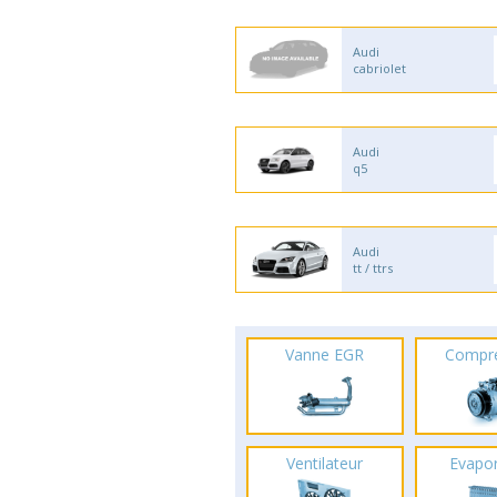
Audi
cabriolet
Audi
q5
Audi
tt / ttrs
Vanne EGR
Compr
Ventilateur
Evapo