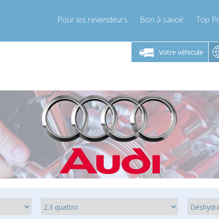
Pour les revendeurs
Bon à savoir
Top Pr
-Vendredi 9h-17h
Lundi-Vendredi 9h-17h
Lundi-
Votre véhicule
mpressor-express.fr
info@compressor-express.fr
info@comp