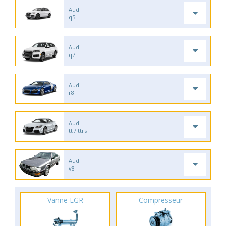
Audi
q5
Audi
q7
Audi
r8
Audi
tt / ttrs
Audi
v8
Vanne EGR
Compresseur