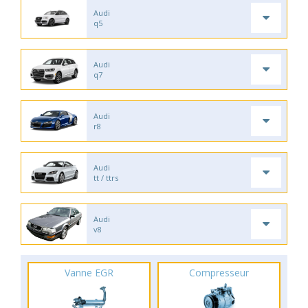
Audi
q5
Audi
q7
Audi
r8
Audi
tt / ttrs
Audi
v8
Vanne EGR
Compresseur