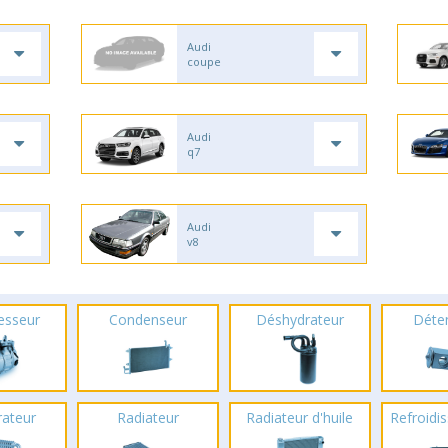
Audi
coupe
Audi
q7
Audi
v8
esseur
Condenseur
Déshydrateur
Déte
rateur
Radiateur
Radiateur d'huile
Refroidis