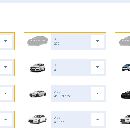
Audi
200
Audi
a1
Audi
a4 / s4 / rs4
Audi
a7 / s7