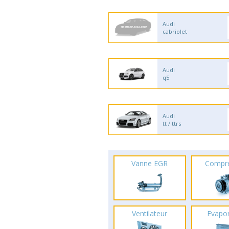
Audi
cabriolet
Audi
q5
Audi
tt / ttrs
Vanne EGR
Compr
Ventilateur
Evapo