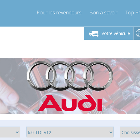
Pour les revendeurs
Bon à savoir
Top Pr
-Vendredi 9h-17h
Lundi-Vendredi 9h-17h
Lundi-
Votre véhicule
mpressor-express.fr
info@compressor-express.fr
info@comp