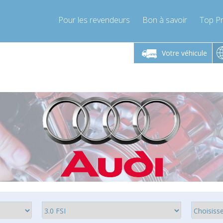
Pour les revendeurs
Bon à savoir
Top Pr
-Vendredi 9h-17h
Lundi-Vendredi 9h-17h
Lundi-
Votre véhicule
mpressor-express.fr
info@compressor-express.fr
info@comp