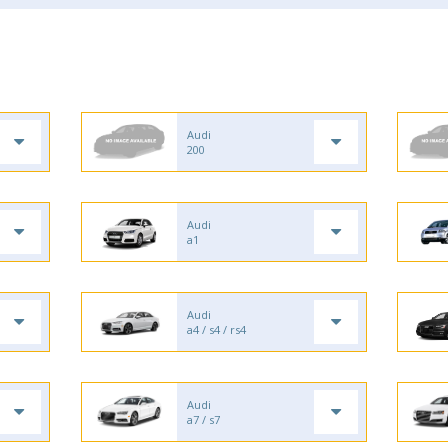
Audi
200
Audi
a1
Audi
a4 / s4 / rs4
Audi
a7 / s7