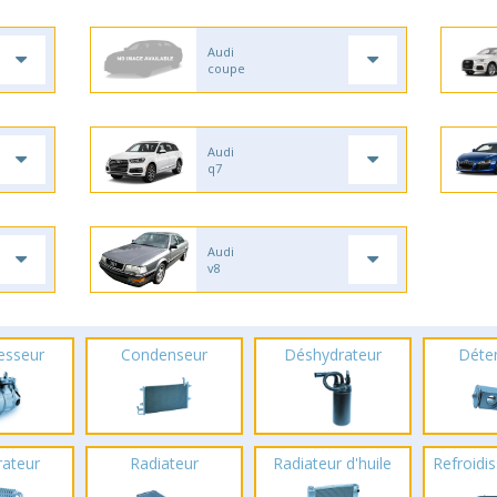
Audi
coupe
Audi
q7
Audi
v8
esseur
Condenseur
Déshydrateur
Déte
rateur
Radiateur
Radiateur d'huile
Refroidis