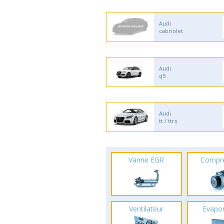
Audi
cabriolet
Audi
q5
Audi
tt / ttrs
Vanne EGR
Compr
Ventilateur
Evapo