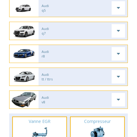
Audi
q5
Audi
q7
Audi
r8
Audi
tt / ttrs
Audi
v8
Vanne EGR
Compresseur